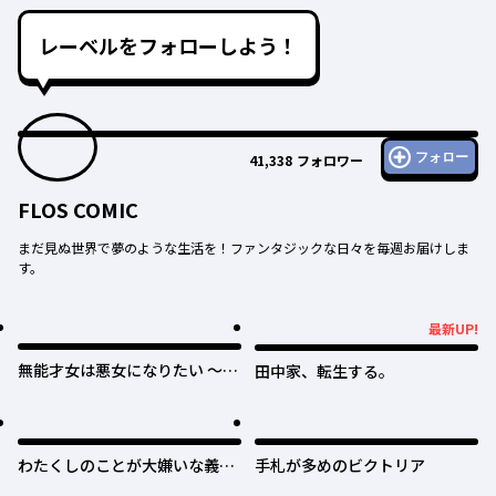
レーベルをフォローしよう！
フォロー
41,338
フォロワー
FLOS COMIC
まだ見ぬ世界で夢のような生活を！ファンタジックな日々を毎週お届けしま
す。
最新UP!
最新UP!
無能才女は悪女になりたい ～義
田中家、転生する。
妹の身代わりで嫁いだ令嬢、公
爵様の溺愛に気づかない～
わたくしのことが大嫌いな義弟
手札が多めのビクトリア
が護衛騎士になりました