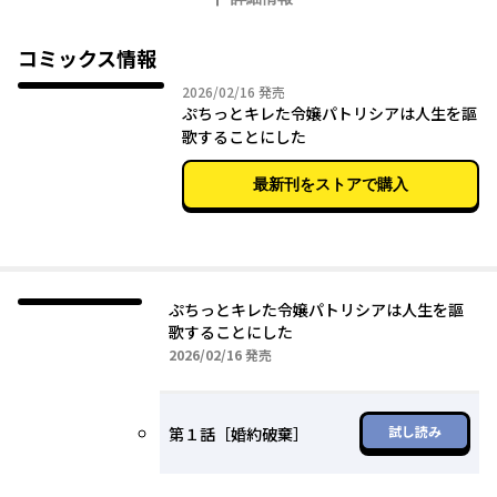
先輩グループからの嫌がらせに遭っていた―。
「身分の差で幸せが決まる そんな世界を変えたいと思います」
政治もビジネスも、友情も、本気で変えていこうとするパトリシ
コミックス情報
アを、
2026年02月16日
2026/02/16
発売
偽りの予言で惑わす聖女や、婚約者との衝撃の再会が揺さぶって
ぷちっとキレた令嬢パトリシアは人生を謳
いく。
歌することにした
捨てられ令嬢と仮面の皇子が見つけた、幸せすぎる辺境ライフ。
人生やり直し×学園ラブ×政治ファンタジー、今ここに開幕！
最新刊をストアで購入
ぷちっとキレた令嬢パトリシアは人生を謳
歌することにした
2026年02月16日
2026/02/16
発売
試し読み
第１話［婚約破棄］