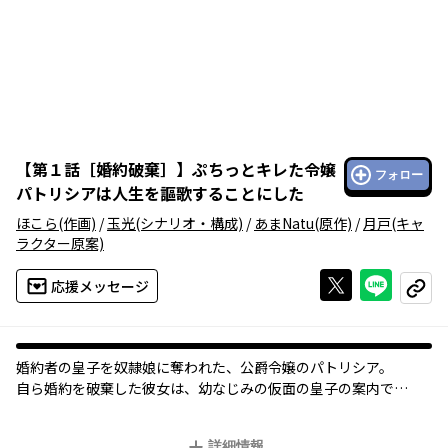
【
第１話［婚約破棄］
】
ぷちっとキレた令嬢
フォロー
パトリシアは人生を謳歌することにした
ほこら
(作画)
/
玉光
(シナリオ・構成)
/
あまNatu
(原作)
/
月戸
(キャ
ラクター原案)
Xで投稿する
ライン
応援メッセージ
コピー
婚約者の皇子を奴隷娘に奪われた、公爵令嬢のパトリシア。
自ら婚約を破棄した彼女は、幼なじみの仮面の皇子の案内で
イケメンの王子や騎士が在籍する、超名門アカデミーへ入学！
そこで出会った農家の娘シェリルは、身分が低いことが原因で
詳細情報