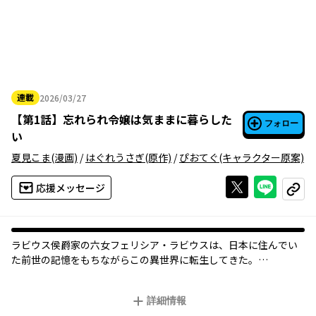
連載
2026/03/27
2026年03月27日
【
第1話
】
忘れられ令嬢は気ままに暮らした
フォロー
い
夏見こま
(漫画)
/
はぐれうさぎ
(原作)
/
ぴおてぐ
(キャラクター原案)
Xで投稿する
ライン
応援メッセージ
コピー
ラビウス侯爵家の六女フェリシア・ラビウスは、日本に住んでい
た前世の記憶をもちながらこの異世界に転生してきた。
そんなフェリシアは、最近嫁いできた「父の第四夫人」が屋敷に
やってくると同時に家を出た。
詳細情報