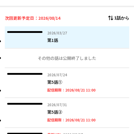
新たに暮らすことになったのは、領地の辺境でひっそりと森の中
に佇む屋敷。
しかしいくら待てども、来るはずの使用人が誰もやってこない!?
次回更新予定日：2026/08/14
1話から
そう、フェリシアは侯爵家から「忘れられた」のだ――。
しかし見たことのない魔道具や異常成長した薬草畑など、この屋
2026年03月27日
2026/03/27
敷は不思議なもので囲まれている。
第1話
そこでフェリシアは、まだ七歳という幼さにもかかわらず、気ま
まな一人暮らしを始めることにしたのだった。
その他の話は公開終了しました
2026年07月24日
2026/07/24
第5話①
2026年08月21日 11時
配信期限：
2026/08/21 11:00
2026年07月31日
2026/07/31
第5話②
2026年08月21日 11時
配信期限：
2026/08/21 11:00