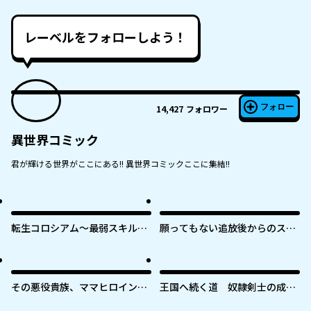
レーベルをフォローしよう！
フォロー
14,427
フォロワー
異世界コミック
君が輝ける世界がここにある!! 異世界コミックここに集結!!
転生コロシアム～最弱スキルで
願ってもない追放後からのスロ
最強の女たちを攻略して奴隷ハ
ーライフ？ 〜引退したはずが成
ーレム作ります～
り行きで美少女ギャルの師匠に
なったらなぜかめちゃくちゃ懐
かれた〜
その悪役貴族、ママヒロインが
王国へ続く道 奴隷剣士の成り
好きすぎる ～真摯な努力で最強
上がり英雄譚