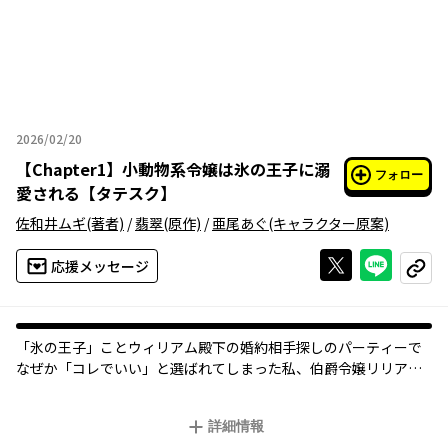
2026/02/20
2026年02月20日
【
Chapter1
】
小動物系令嬢は氷の王子に溺
フォロー
愛される【タテスク】
佐和井ムギ
(著者)
/
翡翠
(原作)
/
亜尾あぐ
(キャラクター原案)
Xで投稿する
ライン
応援メッセージ
コピー
「氷の王子」ことウィリアム殿下の婚約相手探しのパーティーで
なぜか「コレでいい」と選ばれてしまった私、伯爵令嬢リリアー
ナ。目指すは婚約解消！けれど殿下の態度は日に日に甘々になっ
ていくばかりで…？
詳細情報