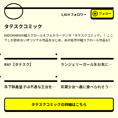
フォロー
1,614
フォロワー
タテスクコミック
KADOKAWAの縦スクロール＆フルカラーマンガ「タテスクコミック」！ ここ
でしか読めないオリジナル作品をはじめ、あの名作の縦スクロール作品も!!
RAY【タテスク】
ランジェリーガールをお気に召
すまま【タテスク】
年下執着皇子は不遇な王女を愛
茶葉少女～蟲に食べられそうに
しすぎてる【タテスク】
なったら、私の能力が覚醒しま
した！～【タテスク】
タテスクコミック
の詳細はこちら