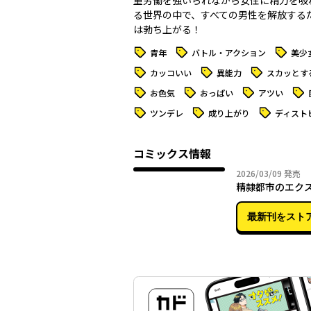
重労働を強いられながら女性に精力を吸
る世界の中で、すべての男性を解放する
は勃ち上がる！
タグ
タグ
タグ
青年
バトル・アクション
美少
タグ
タグ
タグ
カッコいい
異能力
スカッとす
タグ
タグ
タグ
タグ
お色気
おっぱい
アツい
タグ
タグ
タグ
ツンデレ
成り上がり
ディスト
コミックス情報
2026年
2026/03/09
発売
精隷都市のエク
最新刊をスト