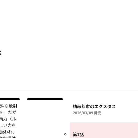
ス
特殊な放射
精隷都市のエクスタス
る。 だが
2026年03月09日
2026/03/09
発売
精力（ル
しい力を
て扱われ、
第1話