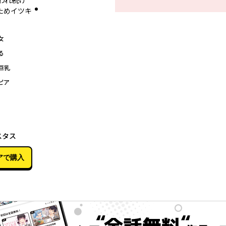
われ続け
ためイツキ
女
る
巨乳
ピア
03月09日
スタス
アで購入