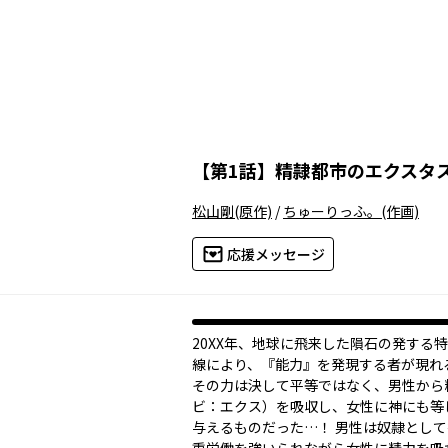
【
第1話
】
精隷都市のエクスタ
松山剛
(原作)
/
ちゅーりっふ。
(作画)
応援メッセージ
20XX年、地球に飛来した隕石の発する
線により、『能力』を発現する者が現れ
その力は決して平等ではなく、男性から
ビ：エクス）を吸収し、女性に神にも等
与えるものだった…！ 男性は奴隷とし