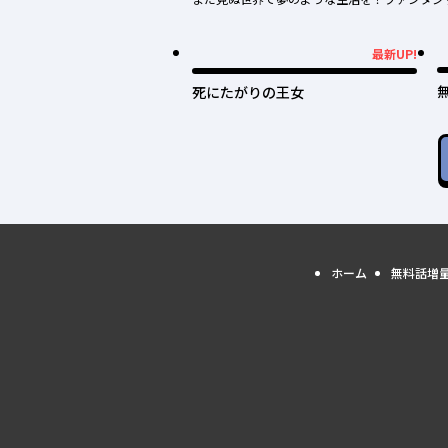
最新UP!
最新UP!
死にたがりの王女
ホーム
無料話増