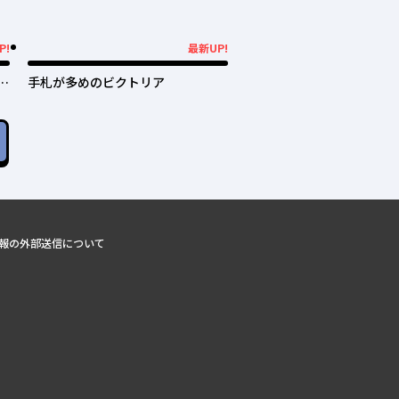
P!
最新UP!
最新UP!
過
手札が多めのビクトリア
犬
報の外部送信について