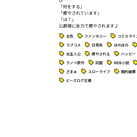
び……
「何をする」
「癒やされています」
「は？」
公爵様に全力で癒やされます♪
タグ
タグ
タグ
女性
ファンタジー
コミカライ
タグ
タグ
タグ
タ
ラブコメ
日常系
ほのぼの
タグ
タグ
タグ
女主人公
癒やされる
ハッピー
タグ
タグ
タグ
タ
ラノベ原作
同居
WEB小説
タグ
タグ
タグ
ざまぁ
スローライフ
婚約破棄
タグ
ビーズログ文庫