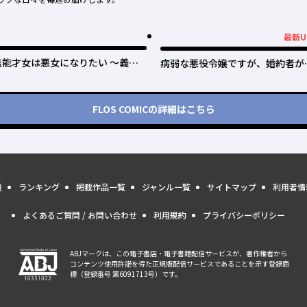
最新U
最新UP!
無能才女は悪女になりたい ～義妹
病弱な悪役令嬢ですが、婚約者が
の身代わりで嫁いだ令嬢、公爵様の
保護すぎて逃げ出したい(私たち
溺愛に気づかない～
猿の仲でしたよね!?)
FLOS COMIC
の詳細はこちら
量
ランキング
掲載作品一覧
ジャンル一覧
サイトマップ
利用者情
よくあるご質問 / お問い合わせ
利用規約
プライバシーポリシー
ABJマークは、この電子書店・電子書籍配信サービスが、著作権者から
コンテンツ使用許諾を得た正規版配信サービスであることを示す登録商
標（登録番号 第6091713号）です。