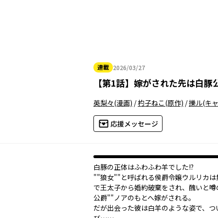
連載
2026/03/27
2026年03月27日
【
第1話
】
嫁がされた先は白豚
英梨々
(漫画)
/
杓子ねこ
(原作)
/
擽ル
(キ
応援メッセージ
白豚の正体はふわふわ羊でした!?
""狼女""と呼ばれる侯爵令嬢ウルリカ
で王太子から婚約破棄をされ、醜いと噂の
公爵""ノアのもとへ嫁がされる。
だが出会った彼は白羊のような姿で、つ