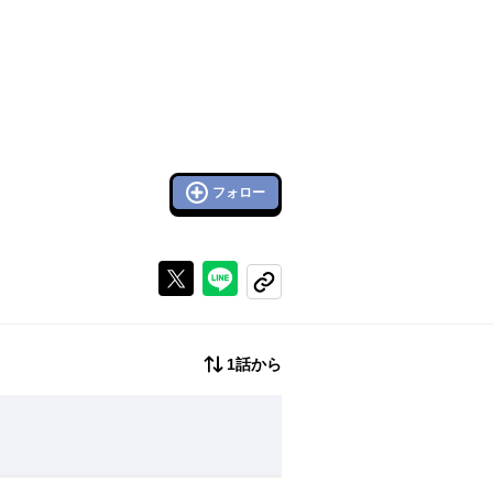
フォロー
Xで投稿する
ラインでシェアする
コピーする
1話から