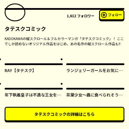
フォロー
1,612
フォロワー
タテスクコミック
KADOKAWAの縦スクロール＆フルカラーマンガ「タテスクコミック」！ ここ
でしか読めないオリジナル作品をはじめ、あの名作の縦スクロール作品も!!
RAY【タテスク】
ランジェリーガールをお気に召
すまま【タテスク】
年下執着皇子は不遇な王女を愛
茶葉少女～蟲に食べられそうに
しすぎてる【タテスク】
なったら、私の能力が覚醒しま
した！～【タテスク】
タテスクコミック
の詳細はこちら