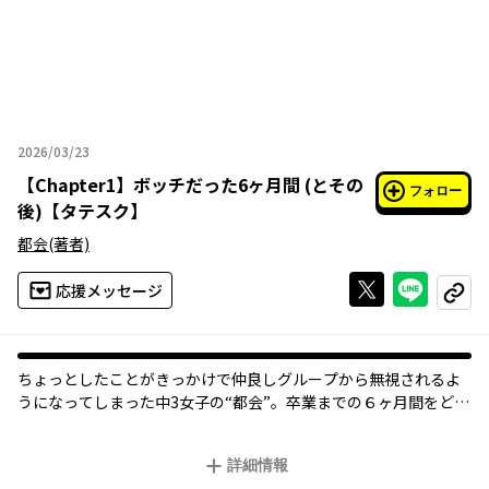
2026/03/23
2026年03月23日
【
Chapter1
】
ボッチだった6ヶ月間 (とその
フォロー
後)【タテスク】
都会
(著者)
Xで投稿する
ライン
応援メッセージ
コピー
ちょっとしたことがきっかけで仲良しグループから無視されるよ
うになってしまった中3女子の“都会”。卒業までの６ヶ月間をどう
にか乗り切らねば…。その後の高校生編も含め、Twitterでの連載
が共感・反響を得て話題となったコミックエッセイが待望の書籍
詳細情報
化。そしてついにタテスクで登場！20ページを超える描き下ろし