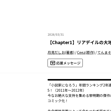
2026/03/31
2026年03月31日
【
Chapter1
】
リアデイルの大
月見だしお
(著者)
/
Ceez
(原作)
/
てんま
応援メッセージ
「小説家になろう」年間ランキング2年
5！（2011年～2012年）
今なお絶大な支持を集める黎明期の傑作
コミック化！