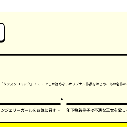
ンガ「タテスクコミック」！ ここでしか読めないオリジナル作品をはじめ、あの名作の
ランジェリーガールをお気に召すま
年下執着皇子は不遇な王女を愛し
ま【タテスク】
ぎてる【タテスク】