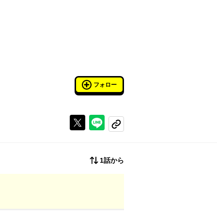
フォロー
Xで投稿する
ラインでシェアする
コピーする
1話から