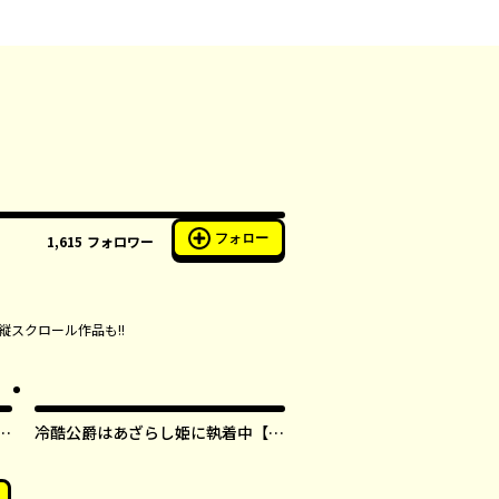
フォロー
1,615
フォロワー
縦スクロール作品も!!
す
冷酷公爵はあざらし姫に執着中【タ
テスク】