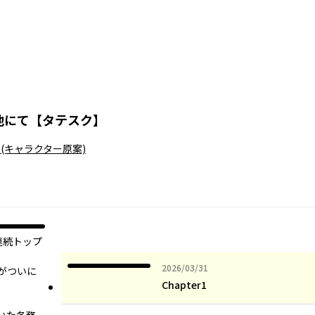
地にて【タテスク】
そ
(キャラクター原案)
連続トップ
2026年03月31日
2026/03/31
がついに
Chapter1