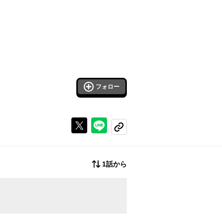
フォロー
Xで投稿する
ラインでシェアする
コピーする
1話から