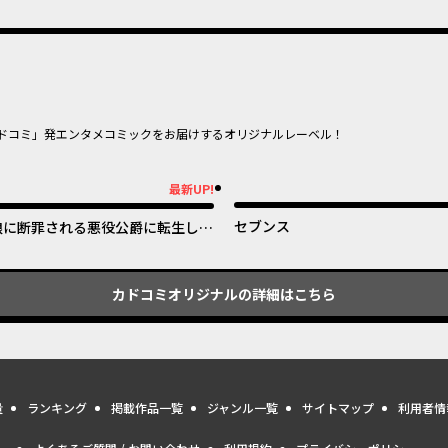
ドコミ」発エンタメコミックをお届けするオリジナルレーベル！
オリジナ
オリジナル
最新UP!
新UP!
セブンス
娘に断罪される悪役公爵に転生して
ました ～悪役ムーブをやめたのに
なぜか娘が『氷の令嬢』化する件～
カドコミオリジナル
の詳細はこちら
量
ランキング
掲載作品一覧
ジャンル一覧
サイトマップ
利用者情