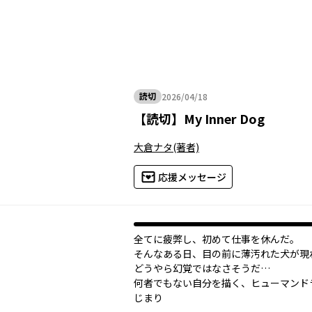
読切
2026/04/18
2026年04月18日
【
読切
】
My Inner Dog
大倉ナタ
(著者)
応援メッセージ
全てに疲弊し、初めて仕事を休んだ。
そんなある日、目の前に薄汚れた犬が現
どうやら幻覚ではなさそうだ…
何者でもない自分を描く、ヒューマンド
じまり――