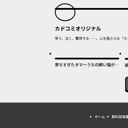
カドコミオリジナル
笑う、泣く、驚愕する——。心を揺さぶる「カ
オリジナル
最
育ちすぎたタマ～うちの飼い猫が世
界最強になりました！？～
ホーム
無料話増