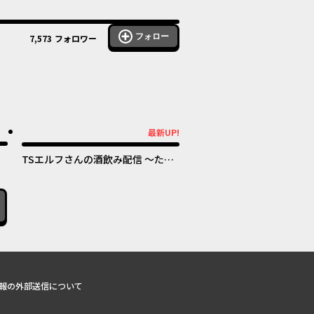
フォロー
7,573
フォロワー
ル
オリジナル
最新UP!
最新UP!
TSエルフさんの酒飲み配信 ～たく
さん飲むからってドワーフじゃない
からな!?～
報の外部送信について