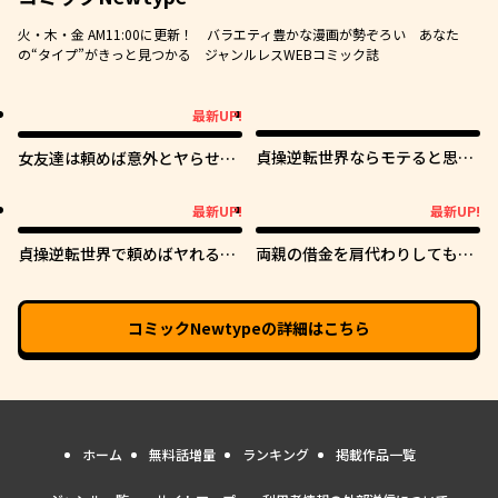
火・木・金 AM11:00に更新！ バラエティ豊かな漫画が勢ぞろい あなた
の“タイプ”がきっと見つかる ジャンルレスWEBコミック誌
最新UP!
最新UP!
貞操逆転世界ならモテると思っ
女友達は頼めば意外とヤらせて
ていたら
くれる
最新UP!
最新UP!
最新UP!
最新UP!
貞操逆転世界で頼めばヤれると
両親の借金を肩代わりしてもら
噂の俺
う条件は日本一可愛い女子高生
と一緒に暮らすことでした。
コミックNewtype
の詳細はこちら
ホーム
無料話増量
ランキング
掲載作品一覧