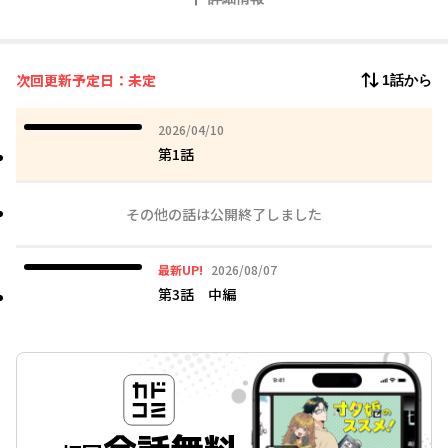
次回更新予定日：未定
1話から
2026年04月10日
2026/04/10
第1話
その他の話は公開終了しました
2026年08月07日
最新UP!
2026/08/07
第3話 中編