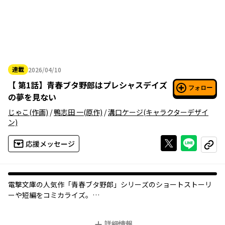
連載
2026/04/10
2026年04月10日
【
第1話
】
青春ブタ野郎はプレシャスデイズ
フォロー
の夢を見ない
じゃこ
(作画)
/
鴨志田 一
(原作)
/
溝口ケージ
(キャラクターデザイ
ン)
Xで投稿する
ライン
応援メッセージ
コピー
電撃文庫の人気作「青春ブタ野郎」シリーズのショートストーリ
ーや短編をコミカライズ。
咲太や麻衣たちの過ごす平穏な日常風景をお届けします！
詳細情報