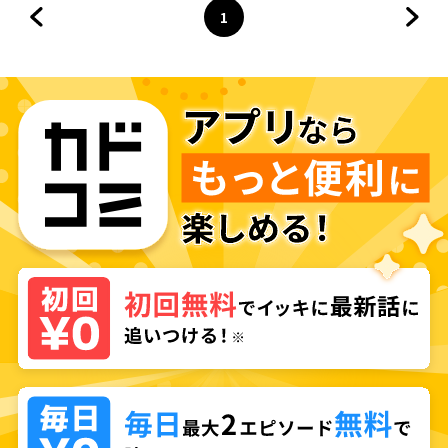
1
前のページへ
ページ
へ
次の