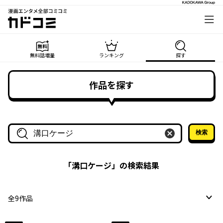
漫画エンタメ全部コミコミ
カドコミ
無料話増量
ランキング
探す
作品を探す
検索
作品名・作家名で探す
「
溝口ケージ
」の検索結果
全
9
作品