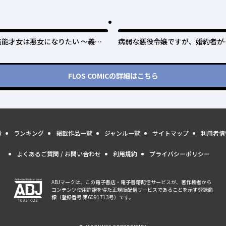
無能才女は悪女になりたい ～義妹
病弱な悪役令嬢ですが、婚約者が
の身代わりで嫁いだ令嬢、公爵様の
保護すぎて逃げ出したい(私たち
溺愛に気づかない～
猿の仲でしたよね!?)
FLOS COMIC
の詳細はこちら
量
ランキング
掲載作品一覧
ジャンル一覧
サイトマップ
利用者情
よくあるご質問 / お問い合わせ
利用規約
プライバシーポリシー
ABJマークは、この電子書店・電子書籍配信サービスが、著作権者から
コンテンツ使用許諾を得た正規版配信サービスであることを示す登録商
標（登録番号 第6091713号）です。