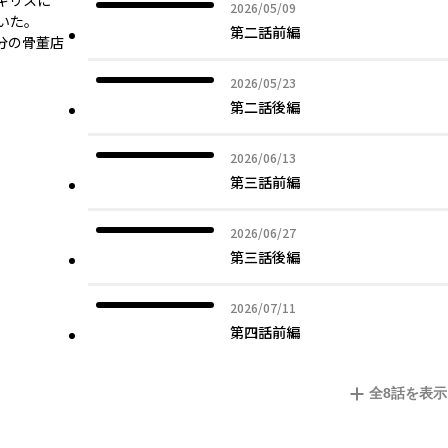
ギリスに
2026年05月09日
2026/05/09
いた。
第二話前編
分の骨董店
2026年05月23日
2026/05/23
第二話後編
2026年06月13日
2026/06/13
第三話前編
2026年06月27日
2026/06/27
第三話後編
2026年07月11日
2026/07/11
第四話前編
全
8
話を表示