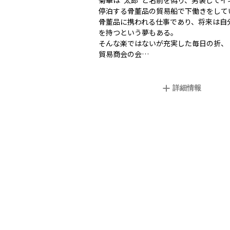
菊華は“太郎”と名前を偽り、男装してイ
停泊する骨董品の貿易船で下働きをして
骨董品に携われる仕事であり、将来は自
を持つという夢もある。
そんな楽ではないが充実した毎日の折、
貿易商会の会…
詳細情報