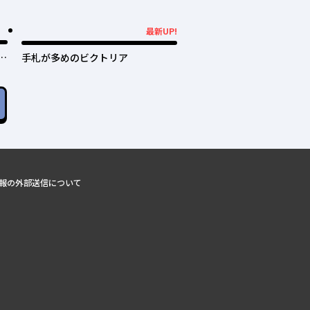
最新UP!
最新UP!
過
手札が多めのビクトリア
犬
報の外部送信について