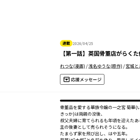
連載
2026/04/25
2026年04月25日
【
第一話
】
英国骨董店がらくた
れつな
(漫画)
/
浅名ゆうな
(原作)
/
宮城と
応援メッセージ
骨董品を愛する華族令嬢の一之宮 菊華(
きっか)は両親の没後、
叔父夫婦に育てられるも年頃を迎えたあ
主の後妻として売られそうになる。
たまらず家を飛び出し、はや五年――。