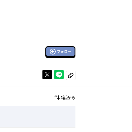
フォロー
Xで投稿する
ラインでシェアする
コピーする
1話から