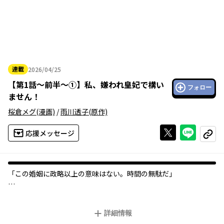
連載
2026/04/25
2026年04月25日
【
第1話～前半～①
】
私、嫌われ皇妃で構い
フォロー
ません！
桜倉メグ
(漫画)
/
雨川透子
(原作)
Xで投稿する
ライン
応援メッセージ
コピー
「この婚姻に政略以上の意味はない。――時間の無駄だ」
残虐で冷酷な皇帝は、世界の敵として処刑された。彼に許されな
い恋をしていた『聖女』も命を落とし、千年後の世界で王女シェ
詳細情報
イラとして生まれ変わって、前世の記憶を取り戻す。