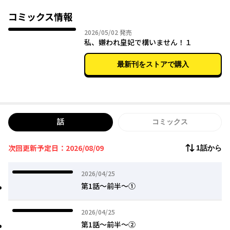
シェイラの愛した『悪しき皇帝』は、世界を救うために死を選ん
だ。そして今世にクライヴという名で生まれ変わるも、再び世界
コミックス情報
のための犠牲になろうとしている……。そんなクライヴを今世こ
2026年05月02日
2026/05/02
発売
そ救うため、政略結婚にまで漕ぎ着けたシェイラ。
私、嫌われ皇妃で構いません！１
しかしクライヴは、妻となったシェイラを強く拒絶し……!?
最新刊をストアで購入
話
コミックス
次回更新予定日：2026/08/09
1話から
2026年04月25日
2026/04/25
第1話～前半～①
2026年04月25日
2026/04/25
第1話～前半～②