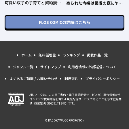
可愛い双子の子育てと契約妻は
売られた令嬢は最後の夜にヤリ
今日で終了予定です
逃げしました〜平和に子育てし
ていると、迎えに来たのは激重
王子様でした〜
FLOS COMIC
の詳細はこちら
ホーム
無料話増量
ランキング
掲載作品一覧
ジャンル一覧
サイトマップ
利用者情報の外部送信について
よくあるご質問 / お問い合わせ
利用規約
プライバシーポリシー
ABJマークは、この電子書店・電子書籍配信サービスが、著作権者から
コンテンツ使用許諾を得た正規版配信サービスであることを示す登録商
標（登録番号 第6091713号）です。
© KADOKAWA CORPORATION