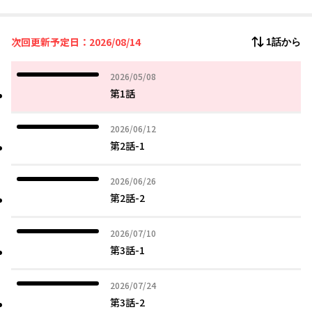
かつては男友達のように一緒に遊んでいた幼馴染・美濃りりさと
久しぶりに高校で再会したら……胸がとんでもない大きさに成長
していて!?
次回更新予定日：2026/08/14
1話から
「正直めっちゃ困ってるの！ 痴漢とかナンパとかスカウトと
か！ だからさ……私のボディーガードになってよ！」
そんな打診から、りりさを守るドキドキな日々がはじまった――！
2026年05月08日
2026/05/08
「んんんん～～～っ、ふんぎぃぃぃ～～～～！」一緒に筋トレし
第1話
たり。
「……私の水着見ても、ヒかない？」プールへ行ったり。
2026年06月12日
2026/06/12
大きすぎる胸のせいでハプニングも発生!?
第2話-1
デッッッッかすぎる幼馴染と過ごすドタバタラブコメディ！
2026年06月26日
2026/06/26
第2話-2
2026年07月10日
2026/07/10
第3話-1
2026年07月24日
2026/07/24
第3話-2