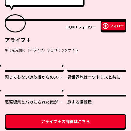
フォロー
13,003
フォロワー
アライブ＋
キミを元気に（アライブ）するコミックサイト
願ってもない追放後からのスロ
異世界旅はニワトリスと共に
ーライフ？ 〜引退したはずが成
り行きで美少女ギャルの師匠に
なったらなぜかめちゃくちゃ懐
かれた〜
窓際編集とバカにされた俺が、
旅する情報屋
双子ＪＫと同居することになっ
た
アライブ＋
の詳細はこちら