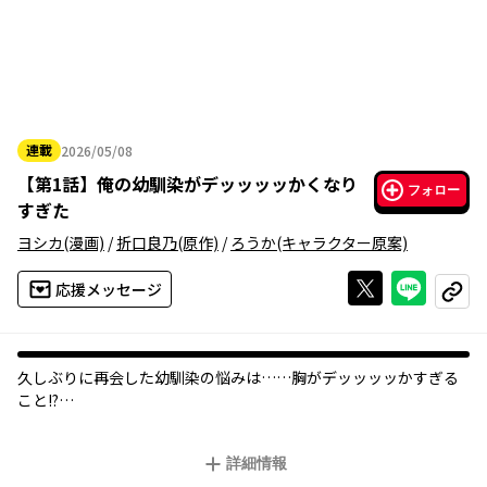
連載
2026/05/08
2026年05月08日
【
第1話
】
俺の幼馴染がデッッッッかくなり
フォロー
すぎた
ヨシカ
(漫画)
/
折口良乃
(原作)
/
ろうか
(キャラクター原案)
Xで投稿する
ライン
応援メッセージ
コピー
久しぶりに再会した幼馴染の悩みは……胸がデッッッッかすぎる
こと!?
「久しぶり～！ 小学校ぶりじゃん！ ずいぶんおっきくなった
詳細情報
ね！」