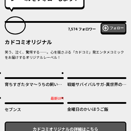
フォロー
7,574
フォロワー
カドコミオリジナル
笑う、泣く、驚愕する——。心を揺さぶる「カドコミ」発エンタメコミック
をお届けするオリジナルレーベル！
オリジナル
オリジナル
育ちすぎたタマ～うちの飼い猫
戦姫サバイバルサガ-異世界の運
が世界最強になりました！？～
命をかけた無人島フジュン異性
交遊-
オリジナル
オリジナル
最新UP!
最新UP!
金曜日のかいほうご飯
セブンス
カドコミオリジナル
の詳細はこちら