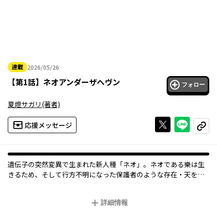
連載
2026/05/26
2026年05月26日
【
第1話
】
ネオアンダーザへヴン
フォロー
夏燈サガリ
(著者)
Xで投稿する
ライン
応援メッセージ
コピー
オリジナル
遺伝子の突然変異で生まれた新人種「ネオ」。ネオである樂は生
きるため、そして行方不明になった保護者のような存在・天を探
すために、ネオへの偏見をあらわにする「普通の人間」相手に、
ネオの特殊能力を活かしたなんでも屋「レンタルネオズ」の仕事
詳細情報
を始める。初めての依頼先に向かえば、そこにいたネオたちはど
こか様子がおかしく――。