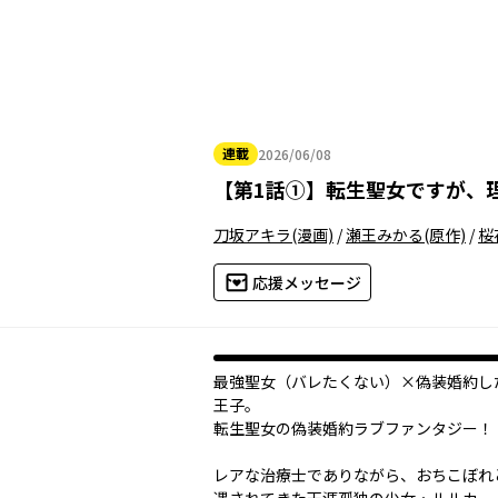
連載
2026/06/08
2026年06月08日
【
第1話①
】
転生聖女ですが、
刀坂アキラ
(漫画)
/
瀬王みかる
(原作)
/
桜
応援メッセージ
最強聖女（バレたくない）×偽装婚約し
王子。
転生聖女の偽装婚約ラブファンタジー！
レアな治療士でありながら、おちこぼれ