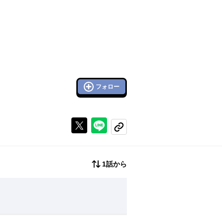
フォロー
Xで投稿する
ラインでシェアする
コピーする
1話から