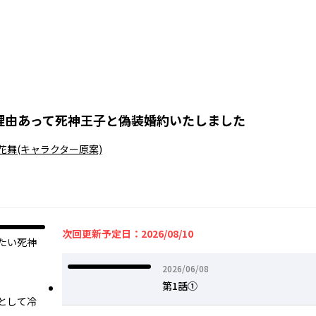
理由あって死神王子と偽装婚約いたしました
花舞
(キャラクター原案)
次回更新予定日：2026/08/10
たい死神
2026年06月08日
2026/06/08
第1話①
として冷