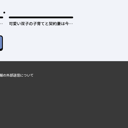
と
可愛い双子の子育てと契約妻は今日
で終了予定です
報の外部送信について