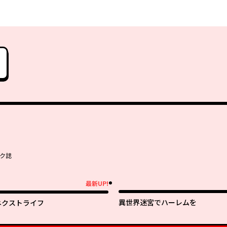
ク誌
最新UP!
新UP!
異世界迷宮でハーレムを
ネクストライフ