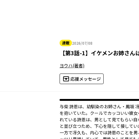
連載
2026/07/08
2026年07月08日
【
第3話-1
】
イケメンお姉さん
ヨウハ
(著者)
応援メッセージ
与柴 詩恩は、幼馴染のお姉さん・鳳坂 
を抱いていた。クールでカッコいい彼女
れている詩恩は、男として見てもらい自
と並び立つため、下心を隠して接してい
一方で冴久も、内心では詩恩のことを男