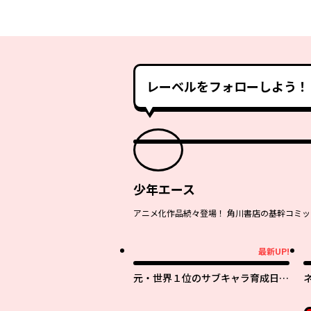
レーベルをフォローしよう！
少年エース
アニメ化作品続々登場！ 角川書店の基幹コミッ
最新UP!
最新UP!
最
元・世界１位のサブキャラ育成日記
～廃プレイヤー、異世界を攻略中！
～