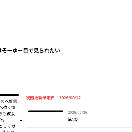
はそーゆー目で見られたい
次回更新予定日：2026/08/12
冴久へ好意
へ強く憧
2026年05月26日
2026/05/26
らも彼女
第1話
た。
としてガ