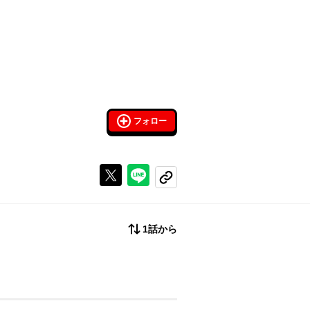
フォロー
Xで投稿する
ラインでシェアする
コピーする
1話から