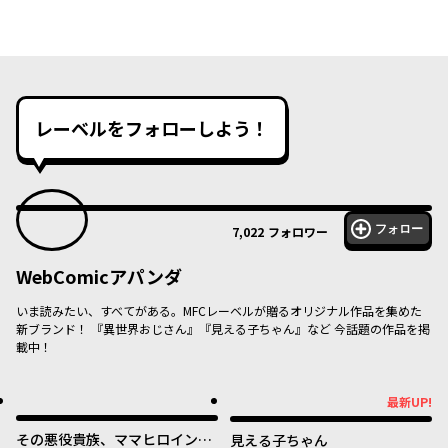
レーベルをフォローしよう！
フォロー
7,022
フォロワー
WebComicアパンダ
いま読みたい、すべてがある。MFCレーベルが贈るオリジナル作品を集めた
新ブランド！ 『異世界おじさん』『見える子ちゃん』など 今話題の作品を掲
載中！
最新UP!
最新UP!
その悪役貴族、ママヒロインが
見える子ちゃん