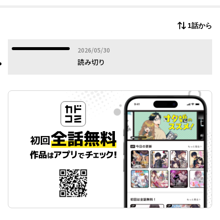
彼女（たち）の前に立ちはだかる魔女や悪魔。
1話から
派手に血しぶきが飛び散る戦地を往く、
鮮烈ダークファンタジー開幕ー。
2026年05月30日
2026/05/30
読み切り