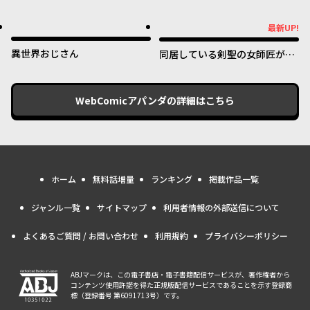
好きすぎる ～真摯な努力で最強
となり不遇な推しキャラ助けま
最新UP!
最新UP!
くる～
異世界おじさん
同居している剣聖の女師匠が可
愛すぎて毎日幸せです
WebComicアパンダ
の詳細はこちら
ホーム
無料話増量
ランキング
掲載作品一覧
ジャンル一覧
サイトマップ
利用者情報の外部送信について
よくあるご質問 / お問い合わせ
利用規約
プライバシーポリシー
ABJマークは、この電子書店・電子書籍配信サービスが、著作権者から
コンテンツ使用許諾を得た正規版配信サービスであることを示す登録商
標（登録番号 第6091713号）です。