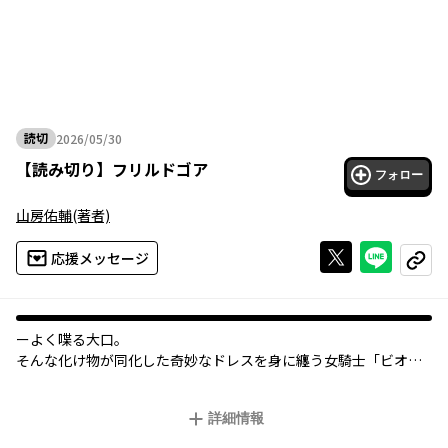
読切
2026/05/30
2026年05月30日
【
読み切り
】
フリルドゴア
フォロー
山房佑輔
(著者)
Xで投稿する
ライン
応援メッセージ
コピー
ーよく喋る大口。
そんな化け物が同化した奇妙なドレスを身に纏う女騎士「ビオ
ラ」
彼女は7ヶ月前、
詳細情報
守るべき主君を守れず、
1人はぐれ不明の地にたたずんでいた。