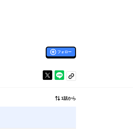
フォロー
Xで投稿する
ラインでシェアする
コピーする
1話から