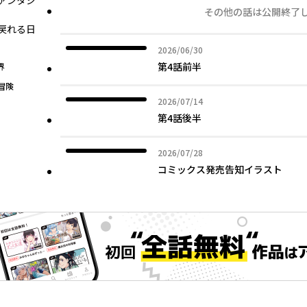
ァンタジ
その他の話は公開終了
戻れる日
2026年06月30日
2026/06/30
第4話前半
界
冒険
2026年07月14日
2026/07/14
第4話後半
2026年07月28日
2026/07/28
コミックス発売告知イラスト