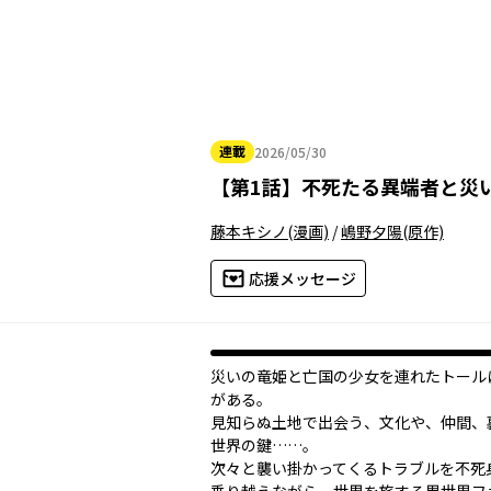
連載
2026/05/30
2026年05月30日
【
第1話
】
不死たる異端者と災
藤本キシノ
(漫画)
/
嶋野夕陽
(原作)
応援メッセージ
災いの竜姫と亡国の少女を連れたトール
がある。
見知らぬ土地で出会う、文化や、仲間、
世界の鍵……。
次々と襲い掛かってくるトラブルを不死