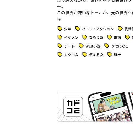
乗り越えながら、世界を旅する異世界フ
ー。
この世界が嫌いなトールが、元の世界へ
は―――
タグ
タグ
タグ
少年
バトル・アクション
異世
タグ
タグ
タグ
タグ
イケメン
なろう系
魔法
タグ
タグ
タグ
チート
WEB小説
クセになる
タグ
タグ
タグ
カクヨム
デキる女
戦士