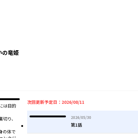
いの竜姫
次回更新予定日：2026/08/11
には目的
2026年05月30日
2026/05/30
裏切り、
第1話
身の体で