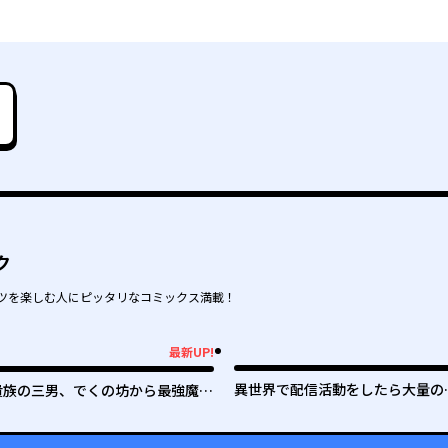
ク
ツを楽しむ人にピッタリなコミックス満載！
最新UP!
新UP!
異世界で配信活動をしたら大量の
貴族の三男、でくの坊から最強魔術
ンデレ信者を生み出してしまった
士へ。パラメーターを調節して、す
べての魔術を魔改造！ ～気ままに