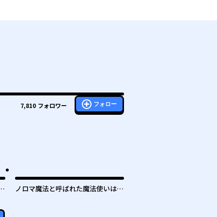
フォロー
7,810
フォロワー
ヤ
ノロマ魔法と呼ばれた魔法使いは重
件
力魔法で無双する ～まだ重力の概
念のない世界にて、少年は万有引力