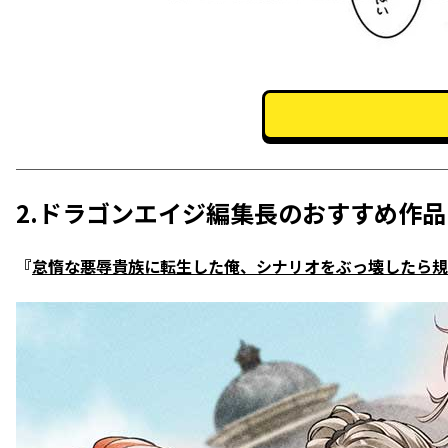
2.ドラゴンエイジ編集長のおすすめ作品
『
怠惰な悪辱貴族に転生した俺、シナリオをぶっ壊したら規