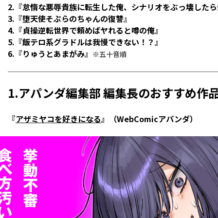
2.『怠惰な悪辱貴族に転生した俺、シナリオをぶっ壊した
3.『堕天使そぷらのちゃんの復讐』
4.『貞操逆転世界で頼めばヤれると噂の俺』
5.『飯テロ系グラドルは我慢できない！？』
6.『りゅうとあまがみ』
※五十音順
1.アパンダ編集部 編集長のおすすめ作
『
アザミヤコを好きになる
』（WebComicアパンダ）