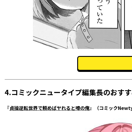
4.コミックニュータイプ編集長のおす
『
貞操逆転世界で頼めばヤれると噂の俺
』（コミックNewt