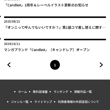
「CandleA」1周年＆レーベルイラスト更新のお知らせ
2025年08月21日
2025/08/21
『オンニって呼んでもいいですか？』第1話コマ差し替えに関する
お知らせ
2024年10月11日
2024/10/11
マンガブランド「CandleA」（キャンドレア）オープン
1
前のページへ
ページ
へ
次の
ホーム
無料話増量
ランキング
掲載作品一覧
ジャンル一覧
サイトマップ
利用者情報の外部送信について