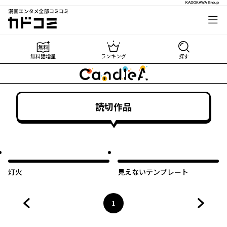
漫画エンタメ全部コミコミ
カドコミ
無料話増量
ランキング
探す
読切作品
オリジナル
オリジナル
灯火
見えないテンプレート
1
前のページへ
ページ
へ
次のペ