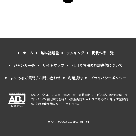
前のページへ
ページ
へ
次の
ホーム
無料話増量
ランキング
掲載作品一覧
ジャンル一覧
サイトマップ
利用者情報の外部送信について
よくあるご質問 / お問い合わせ
利用規約
プライバシーポリシー
ABJマークは、この電子書店・電子書籍配信サービスが、著作権者から
コンテンツ使用許諾を得た正規版配信サービスであることを示す登録商
標（登録番号 第6091713号）です。
© KADOKAWA CORPORATION