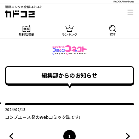
漫画エンタメ全部コミコミ
カドコミ
無料話増量
ランキング
探す
編集部からのお知らせ
2024年02月13日
2024/02/13
コンプエース発のwebコミック誌です!
1