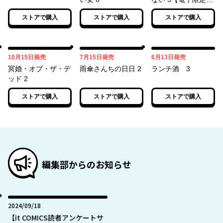
典付き】
ストアで購入
ストアで購入
ストアで購入
10月15日
07月15日
06月13日
10月15日
発売
7月15日
発売
6月13日
発売
冥婚・オブ・ザ・デ
雨傘さんちの日日 2
ランチ酒 3
ッド 2
ストアで購入
ストアで購入
ストアで購入
編集部からのお知らせ
2024年09月18日
2024/09/18
【it COMICS読者アンケートサ