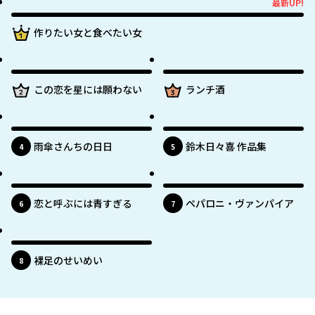
最新UP!
最新UP!
1位
作りたい女と食べたい女
最新UP!
2位
最新UP!
3位
この恋を星には願わない
ランチ酒
最新UP!
最新UP!
雨傘さんちの日日
鈴木日々喜 作品集
位
位
4
5
最新UP!
最新UP!
恋と呼ぶには青すぎる
ペパロニ・ヴァンパイア
位
位
6
7
最新UP!
裸足のせいめい
位
8