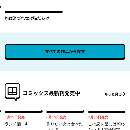
旅は道づれ世は猫だらけ
すべての作品から探す
コミックス最新刊発売中
もっと見る
06月15日
06月15日
01月15日
6月15日
発売
6月15日
発売
1月15日
発売
ランチ酒 4
作りたい女と食べた
この恋を星には願わ
い女 6
ない 5【電子限定特