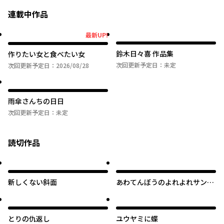
連載中作品
最新UP!
最新UP!
鈴木日々喜 作品集
作りたい女と食べたい女
次回更新予定日：
未定
次回更新予定日：
2026/08/28
雨傘さんちの日日
次回更新予定日：
未定
読切作品
新しくない斜面
あわてんぼうのよれよれサンタ
クロース
とりの仇返し
ユウヤミに蝶