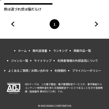
旅は道づれ世は猫だらけ
1
前のページへ
ページ
へ
次のペ
ホーム
無料話増量
ランキング
掲載作品一覧
ジャンル一覧
サイトマップ
利用者情報の外部送信について
よくあるご質問 / お問い合わせ
利用規約
プライバシーポリシー
ABJマークは、この電子書店・電子書籍配信サービスが、著作権者から
コンテンツ使用許諾を得た正規版配信サービスであることを示す登録商
標（登録番号 第6091713号）です。
© KADOKAWA CORPORATION