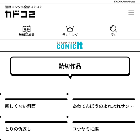
漫画エンタメ全部コミコミ
カドコミ
無料話増量
ランキング
探す
読切作品
新しくない斜面
あわてんぼうのよれよれサンタ
クロース
とりの仇返し
ユウヤミに蝶