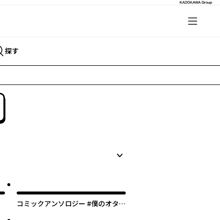
探す
コミックアンソロジー #僕のオタク
マ
趣味と女の子 サムシング・フェイ