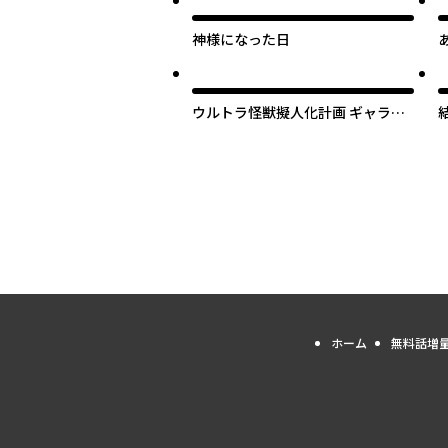
神様になった日
ウルトラ怪獣擬人化計画 ギャラク
シー☆デイズ
ホーム
無料話増