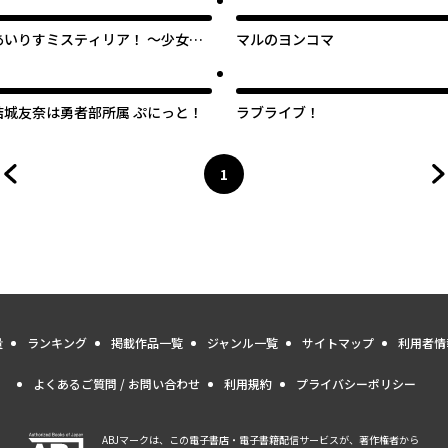
～
あいりすミスティリア！ ～少女の
マルのヨンコマ
つむぐ夢の秘跡～４コマ
結城友奈は勇者部所属 ぷにっと！
ラブライブ！
1
前のページへ
ページ
へ
量
ランキング
掲載作品一覧
ジャンル一覧
サイトマップ
利用者情
よくあるご質問 / お問い合わせ
利用規約
プライバシーポリシー
ABJマークは、この電子書店・電子書籍配信サービスが、著作権者から