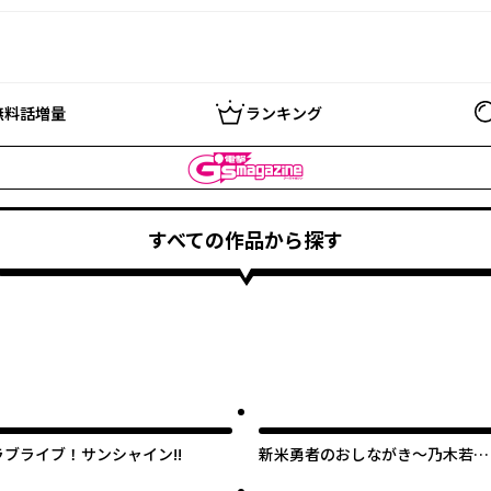
無料話増量
ランキング
すべての作品から探す
ラブライブ！サンシャイン!!
新米勇者のおしながき～乃木若葉
は勇者である すぴんあうと４コ