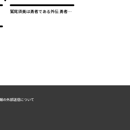
バリット
鷲尾須美は勇者である外伝 勇者行
進曲
次のページへ
報の外部送信について