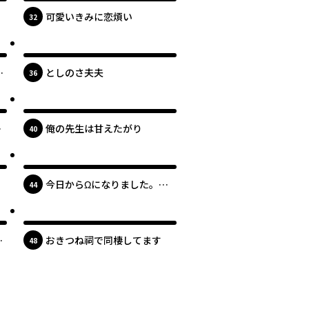
可愛いきみに恋煩い
位
32
最新UP!
新
としのさ夫夫
位
36
最新UP!
常
俺の先生は甘えたがり
位
40
最新UP!
今日からΩになりました。安
位
44
里と波多野
最新UP!
おきつね祠で同棲してます
位
48