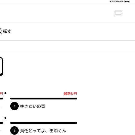
探す
P!
最新UP!
最新UP!
ん
ゆきあいの青
位
4
最新UP!
る
責任とってよ、田中くん
位
8