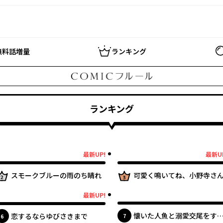
無料話増量
ランキング
ランキング
最新UP!
最新U
最新UP!
2位
最新UP!
3位
スモークブルーの雨のち晴れ
可愛く鳴いてね、小野寺さ
最新UP!
最新UP!
最新UP!
懐いた人魚と溺愛交尾をす
恋するならゆびさきまで
位
位
7
6