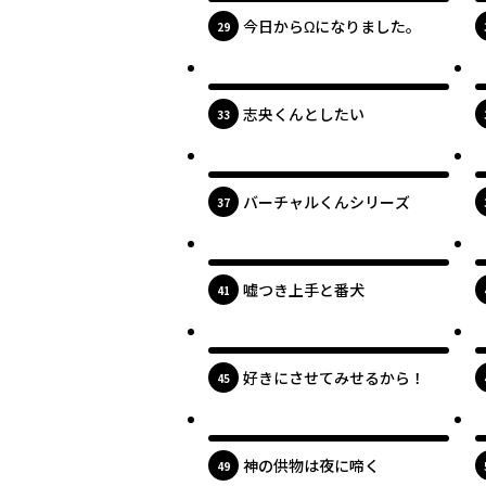
今日からΩになりました。
位
29
最新UP!
志央くんとしたい
位
33
最新UP!
バーチャルくんシリーズ
位
37
最新UP!
嘘つき上手と番犬
位
41
最新UP!
好きにさせてみせるから！
位
45
最新UP!
神の供物は夜に啼く
位
49