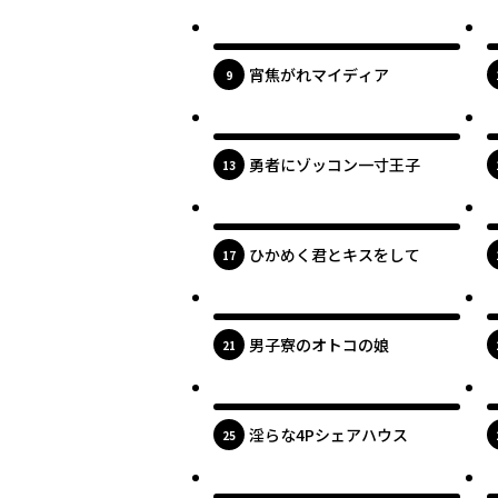
最新UP!
宵焦がれマイディア
位
9
最新UP!
勇者にゾッコン一寸王子
位
13
最新UP!
ひかめく君とキスをして
位
17
最新UP!
男子寮のオトコの娘
位
21
最新UP!
淫らな4Pシェアハウス
位
25
最新UP!