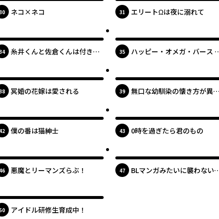
ネコ×ネコ
エリートΩは夜に溺れて
位
位
30
31
最新UP!
最新UP!
糸井くんと佐倉くんは付き合
ハッピー・オメガ・バース 
位
位
34
35
っていません。
装版
最新UP!
最新UP!
冥婚の花嫁は愛される
無口な幼馴染の懐き方が異
位
位
38
39
です！？
最新UP!
最新UP!
僕の番は猫紳士
0時を過ぎたら君のもの
位
位
42
43
最新UP!
最新UP!
悪魔とリーマンズらぶ！
BLマンガみたいに襲わない
位
位
46
47
で！
最新UP!
アイドル研修生育成中！
位
50