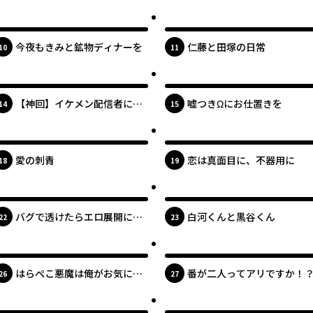
話
最新UP!
最新UP!
今夜もきみと鉱物ディナーを
仁藤と田塚の日常
位
位
10
11
最新UP!
最新UP!
【神回】イケメン配信者にリ
嘘つきΩにお仕置きを
位
位
14
15
ア凸してみた
最新UP!
最新UP!
愛の刺青
恋は真面目に、不器用に
位
位
18
19
最新UP!
最新UP!
バグで透けたらエロ展開にな
白河くんと黒谷くん
位
位
22
23
ったんだが!?
最新UP!
最新UP!
はらぺこ悪魔は俺がお気に召
番が二人ってアリですか！
位
位
26
27
したようで
最新UP!
最新UP!