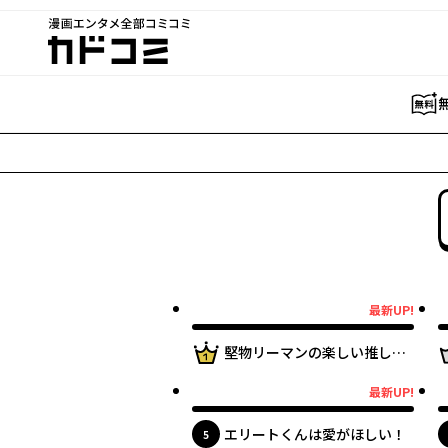
漫画エンタメ全部コミコミ
カドコミ
最新UP!
最新UP!
1位
堅物リーマンの楽しい推し
活。
最新UP!
最新UP!
エリートくんは愛がほしい！
位
5