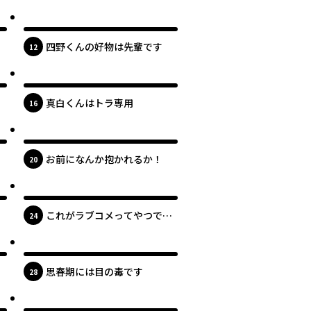
最新UP!
四野くんの好物は先輩です
位
12
最新UP!
真白くんはトラ専用
位
16
最新UP!
お前になんか抱かれるか！
位
20
最新UP!
これがラブコメってやつです
位
24
か!?
最新UP!
？
思春期には目の毒です
位
28
最新UP!