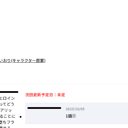
いおり
(キャラクター原案)
次回更新予定日：未定
ヒロイン
ってどう
2023年10月05日
2023/10/05
たアリッ
1話①
えることに
堕ちフラ