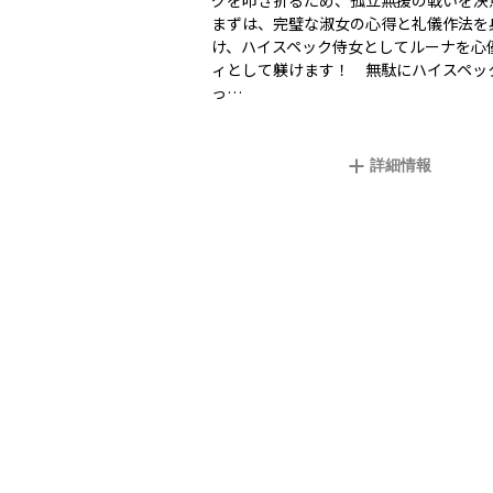
グを叩き折るため、孤立無援の戦いを決
まずは、完璧な淑女の心得と礼儀作法を
け、ハイスペック侍女としてルーナを心
ィとして躾けます！ 無駄にハイスペッ
っ…
詳細情報