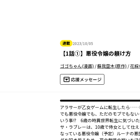
連載
2023/10/05
2023年10月05日
【
1話①
】
悪役令嬢の躾け方
ゴゴちゃん
(漫画)
/
蘇我空木
(原作)
/
花綵
応援メッセージ
アラサーが乙女ゲームに転生したら……
でも悪役令嬢でも、ただのモブでもない
いう事!? 6歳の時異世界転生に気づい
サ・ラブレーは、10歳で侍女として仕
なっている悪役令嬢（予定）ルーナの悪