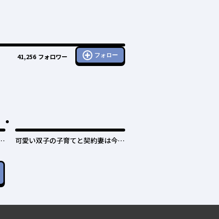
フォロー
41,256
フォロワー
と
可愛い双子の子育てと契約妻は今日
で終了予定です