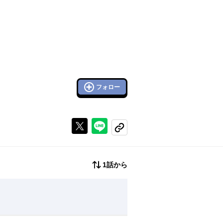
フォロー
Xで投稿する
ラインでシェアする
コピーする
1話から