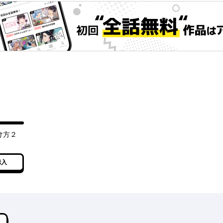
け方２
購入