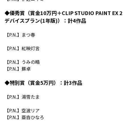
◆優秀賞（賞金10万円＋CLIP STUDIO PAINT EX 2
デバイスプラン(1年版)）：計4作品
【P.N.】まつ春
【P.N.】紅映灯言
【P.N.】うみの晴
【P.N.】蘇卓
◆特別賞（賞金5万円）：計3作品
【P.N.】湯雪たま
【P.N.】空波リア
【P.N.】亜沓ひなろ