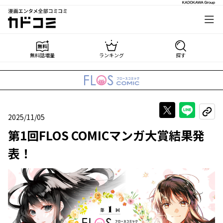
漫画エンタメ全部コミコミ
カドコミ
無料話増量
ランキング
探す
Xで投稿する
LINE
URL
2025/11/05
2025年11月05日
第1回FLOS COMICマンガ大賞結果発
表！