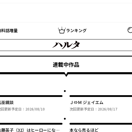
無料話増量
ランキング
連載中作品
黒巫鏡談
Ｊ⇔Ｍ ジェイエム
次回更新予定日：
2026/08/10
次回更新予定日：
2026/08/17
佐藤英子（32）はヒーローになれ
本なら売るほど