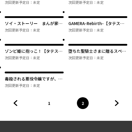
なったら、私の能力が覚醒しま
する最強弓使い【タテスク】
次回更新予定日：
未定
次回更新予定日：
未定
した！～【タテスク】
ソイ・ストーリー まんが家は
GAMERA-Rebirth-【タテス
タイの小路をゆく【タテスク】
ク】
次回更新予定日：
未定
次回更新予定日：
未定
ゾンビ姫に抱っこ！【タテス
堕ちた聖騎士さまに贈るスペシ
ク】
ャリテ 恋した人はご先祖さま
次回更新予定日：
未定
次回更新予定日：
未定
の婚約者でした。【タテスク】
毒殺される悪役令嬢ですが、い
つの間にか溺愛ルートに入って
次回更新予定日：
未定
いたようで【タテスク】
1
2
前のページへ
ページ
へ
ページ
へ
次のペ