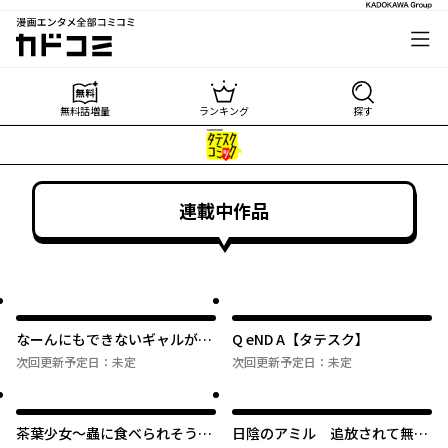
漫画エンタメ全部コミコミ
カドコミ
無料話増量
ランキング
探す
連載中作品
なーんにもできないギャルが唯
Q eND A【タテスク】
一できるコト【タテスク】
次回更新予定日：
未定
次回更新予定日：
未定
茶葉少女～蟲に食べられそうに
日陰のアミル 追放されて無双