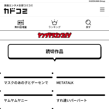
漫画エンタメ全部コミコミ
カドコミ
無料話増量
ランキング
探す
読切作品
マスクのあの子とゲーセンで
METATALK
ヤムヤムヤニー
すれ違いパーバート