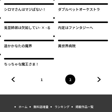
シロマさんはマジぱない！
ダブルベットオーケストラ
兎並姉弟は欠如してい- × -る
内定はファンタジーへ
遥かかなたの魔界
異世界病院
ちっちゃな魔王さま！
1
2
前のページへ
ページ
へ
ページ
へ
次のペ
ホーム
無料話増量
ランキング
掲載作品一覧