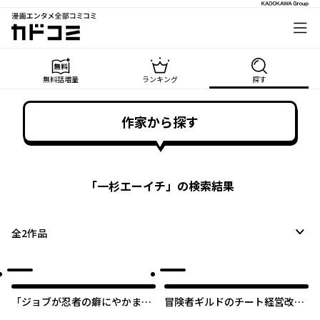
漫画エンタメ全部コミコミ
カドコミ
無料話増量
ランキング
探す
作家から探す
「
一杉エーイチ
」の検索結果
全
2
作品
「ジョブが忍者の癖にやかまし
冒険者ギルドのチート経営改革
すぎるだろ……」と冒険者パー
魔神に育てられた事務青年、無