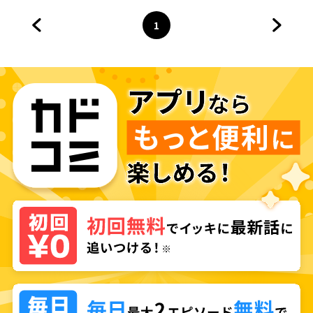
ティを追放されてきた爆音忍者
自覚支援で大繁盛
四人衆と、来月末までに莫大な
1
借金を返さなくちゃいけない子
前のページへ
ページ
へ
次のペ
爵令嬢の浮き沈み激しい二ヶ月
分の人生～超速い。忍者なので
～