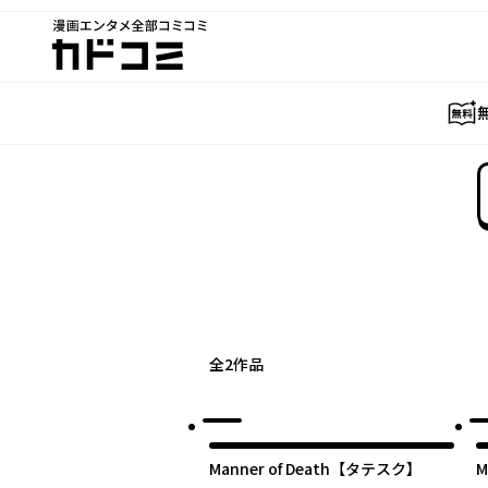
漫画エンタメ全部コミコミ
カドコミ
全
2
作品
Manner of Death【タテスク】
M