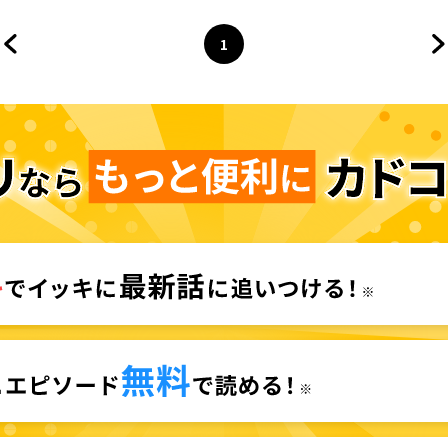
1
前のページへ
ページ
へ