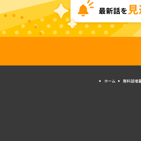
ホーム
無料話増