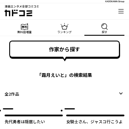
漫画エンタメ全部コミコミ
カドコミ
無料話増量
ランキング
探す
作家から探す
「
霜月えいと
」の検索結果
全
2
作品
先代勇者は隠居したい
女騎士さん、ジャスコ行こうよ