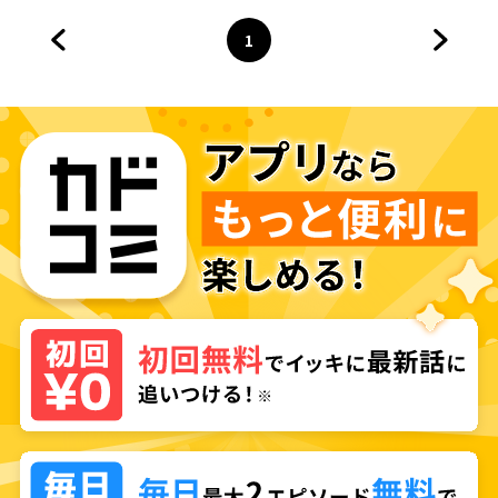
1
前のページへ
ページ
へ
次のペ