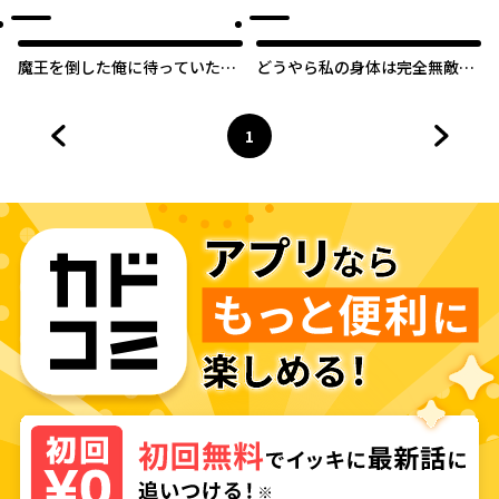
魔王を倒した俺に待っていたの
どうやら私の身体は完全無敵の
は、世話好きなヨメとのイチャ
ようですね【タテスク】
イチャ錬金生活だった。
1
前のページへ
ページ
へ
次のペ