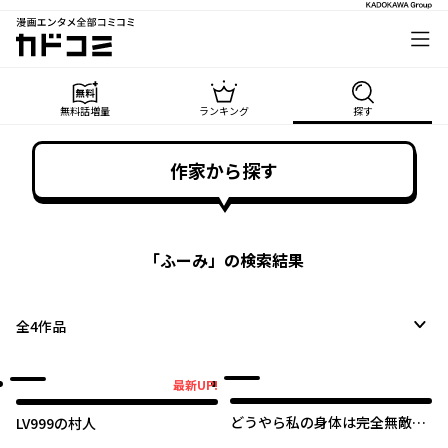
漫画エンタメ全部コミコミ
カドコミ
無料話増量
ランキング
探す
作家から探す
「
ふーみ
」の検索結果
全
4
作品
最新UP!
最新UP!
どうやら私の身体は完全無敵の
LV999の村人
ようですね