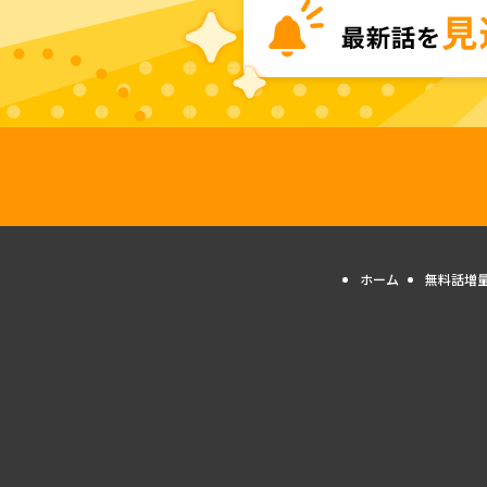
ホーム
無料話増