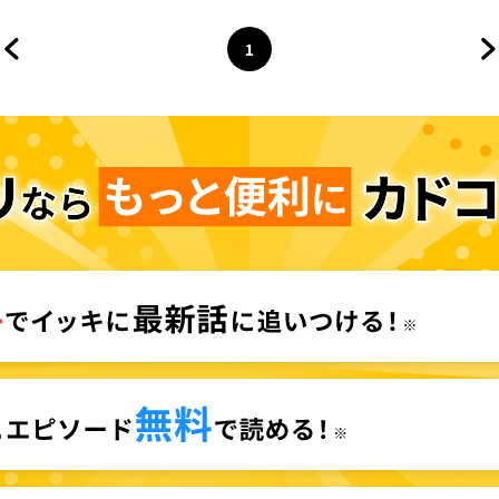
果律の中の左右田和一
1
前のページへ
ページ
へ