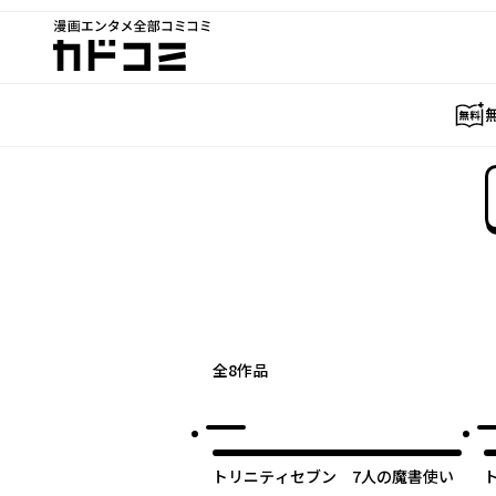
漫画エンタメ全部コミコミ
カドコミ
全
8
作品
トリニティセブン 7人の魔書使い