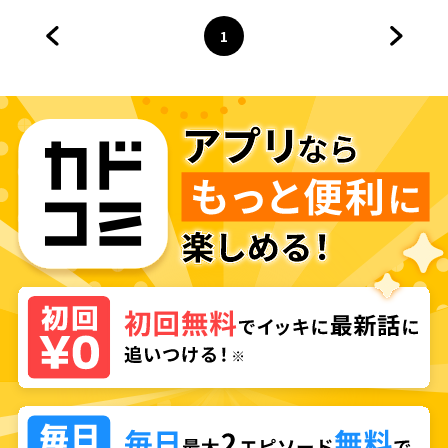
いたします～
ト令嬢になりました
1
前のページへ
ページ
へ
次のペ