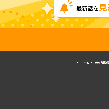
ホーム
無料話増