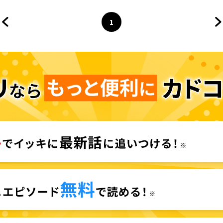
1
前のページへ
ページ
へ