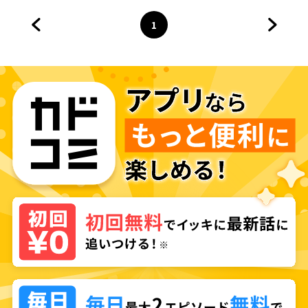
1
前のページへ
ページ
へ
次のペ