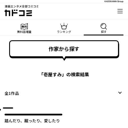
漫画エンタメ全部コミコミ
カドコミ
無料話増量
ランキング
探す
作家から探す
「
壱屋すみ
」の検索結果
全
1
作品
踏んだり、蹴ったり、愛したり