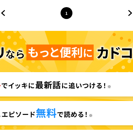
憶のアーシヴェル
1
前のページへ
ページ
へ