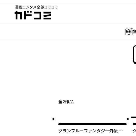
漫画エンタメ全部コミコミ
カドコミ
全
2
作品
グランブルーファンタジー外伝 追