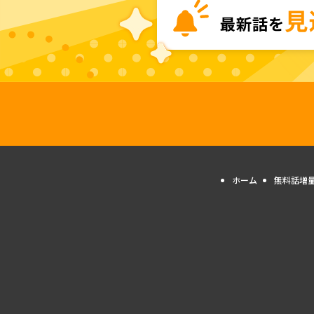
ホーム
無料話増