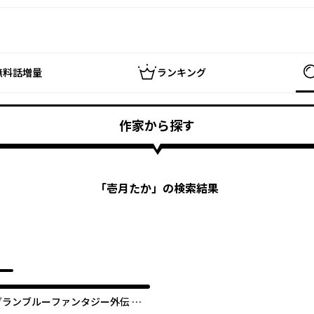
無料話増量
ランキング
作家から探す
「
壱月たか
」の検索結果
グランブルーファンタジー外伝 追