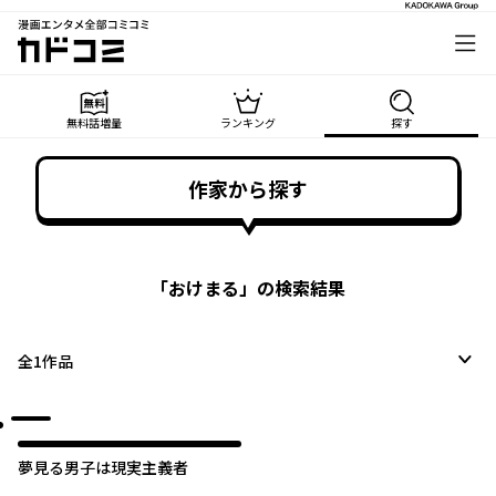
漫画エンタメ全部コミコミ
カドコミ
無料話増量
ランキング
探す
作家から探す
「
おけまる
」の検索結果
全
1
作品
夢見る男子は現実主義者