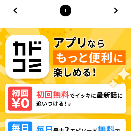
1
前のページへ
ページ
へ
次のペ