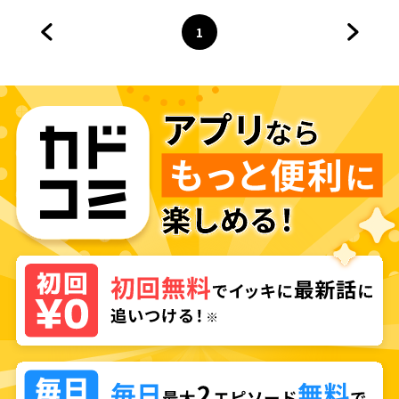
いので男装することにした。
1
前のページへ
ページ
へ
次のペ