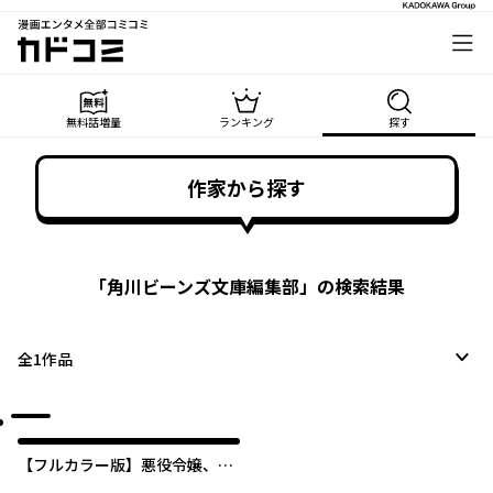
漫画エンタメ全部コミコミ
カドコミ
無料話増量
ランキング
探す
作家から探す
「
角川ビーンズ文庫編集部
」の検索結果
全
1
作品
【フルカラー版】悪役令嬢、セ
シリア・シルビィは死にたくな