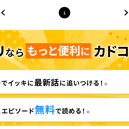
1
前のページへ
ページ
へ