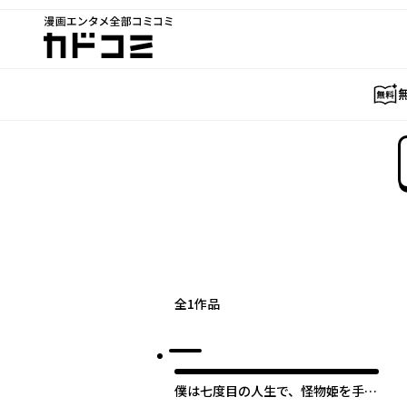
漫画エンタメ全部コミコミ
カドコミ
全
1
作品
僕は七度目の人生で、怪物姫を手に