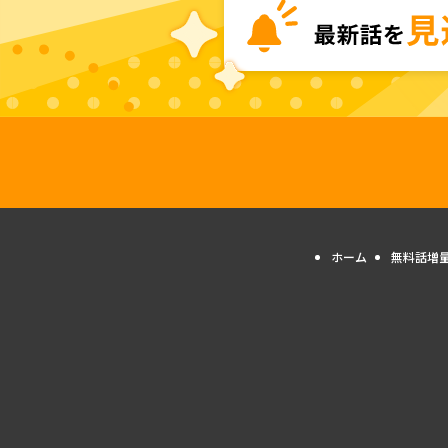
ホーム
無料話増