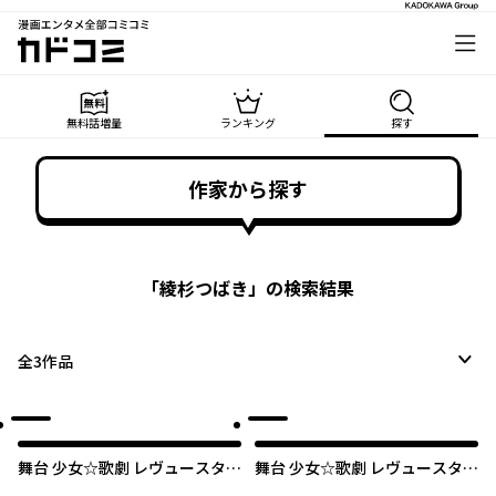
漫画エンタメ全部コミコミ
カドコミ
無料話増量
ランキング
探す
作家から探す
「
綾杉つばき
」の検索結果
全
3
作品
舞台 少女☆歌劇 レヴュースタァ
舞台 少女☆歌劇 レヴュースタァ
ライト -The LIVE 青嵐- BLUE
ライト ―The LIVE― SHOW