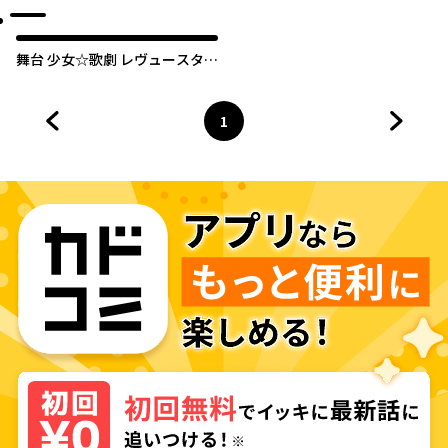
GLITTER
MUST GO ON
舞台 少女☆歌劇 レヴュースタァ
ライト -The LIVE-#2
Transition
1
前のページへ
ページ
へ
次のペ