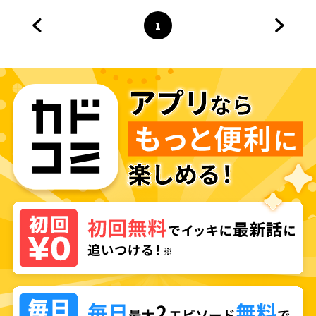
1
前のページへ
ページ
へ
次のペ