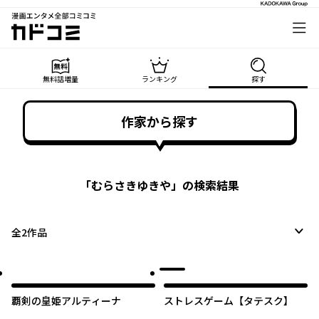
漫画エンタメ全部コミコミ
カドコミ
無料話増量
ランキング
探す
作家から探す
「
むらさきゆきや
」の検索結果
全
2
作品
覇剣の皇姫アルティーナ
ストレスゲーム【タテスク】