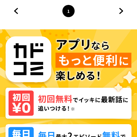
れは、新たな可能性のはじまり
でした～
1
前のページへ
ページ
へ
次のペ