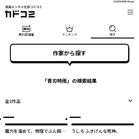
漫画エンタメ全部コミコミ
カドコミ
無料話増量
ランキング
探す
作家から探す
「
青刃時雨
」の検索結果
全
2
作品
魔力を溜めて、物理でぶん殴
うしろ ふきげんな死神。
る。～外れスキルだと思ったそ