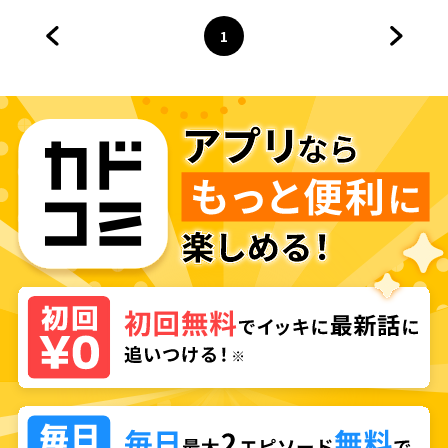
れは、新たな可能性のはじまり
でした～
1
前のページへ
ページ
へ
次のペ