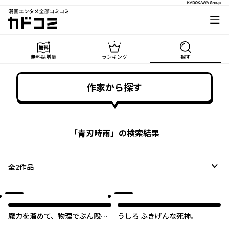
漫画エンタメ全部コミコミ
カドコミ
無料話増量
ランキング
探す
作家から探す
「
青刃時雨
」の検索結果
全
2
作品
魔力を溜めて、物理でぶん殴
うしろ ふきげんな死神。
る。～外れスキルだと思ったそ