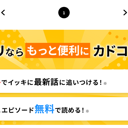
1
前のページへ
ページ
へ