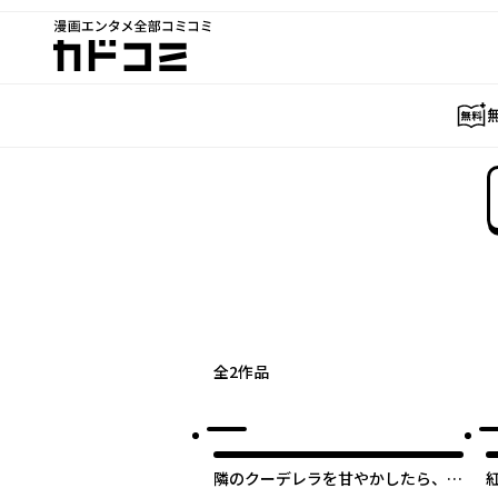
漫画エンタメ全部コミコミ
カドコミ
全
2
作品
隣のクーデレラを甘やかしたら、ウ