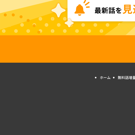
ホーム
無料話増