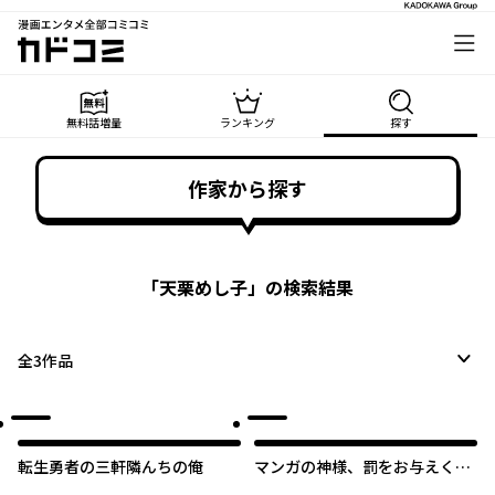
漫画エンタメ全部コミコミ
カドコミ
無料話増量
ランキング
探す
作家から探す
「
天栗めし子
」の検索結果
全
3
作品
転生勇者の三軒隣んちの俺
マンガの神様、罰をお与えくだ
さい！