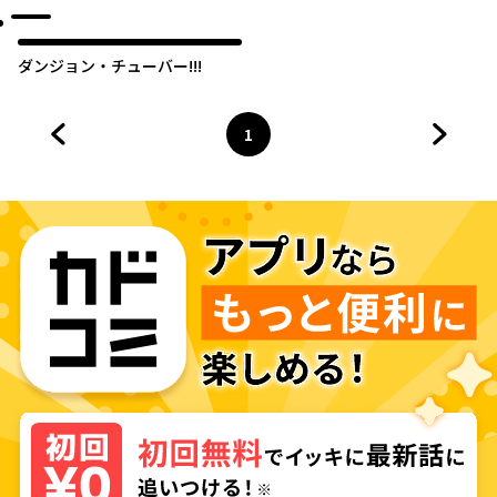
ダンジョン・チューバー!!!
1
前のページへ
ページ
へ
次のペ